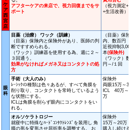
ケ
アフターケアの来店で、視力回復までをサ
（視力測定+
ア
ポート
+生活改善）
西
宮
店
目薬（治療） ワック（訓練）
（目薬）保
（目薬）保険内と保険外があり、医師の判
内、数百円
断ですすめられる。
近視抑制3,00
（ワック）訓練器を使用する為、週に２～
本
(保険外)
３回通う。
（ワック）
効果がなければメガネ又はコンタクトの処
円～/１回
方
手術（大人のみ）
保険外
ﾚｰｼｯｸの種類は色々あるが、すべて角膜を
両眼15万～3
眼
削り取り、コンタクトを常時しているよう
ICL 40万～
科
な状態にする。
万
ICLは角膜を削らず眼内にコンタクトをい
れる。
オルソケラトロジー
保険外
就寝中に特殊なﾊｰﾄﾞｺﾝﾀｸﾄﾚﾝｽﾞを装用し 角
15万～20万
膜の形を変形させ屈折率を調整する。 お
購入し続け