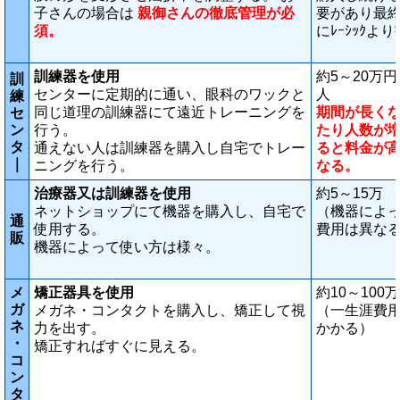
子さんの場合は
親御さんの徹底管理が必
要があり最
須。
にﾚｰｼｯｸよ
訓練器を使用
約5～20万円
訓
センターに定期的に通い、眼科のワックと
人
練
同じ道理の訓練器にて遠近トレーニングを
期間が長く
セ
ン
行う。
たり人数が
タ
通えない人は訓練器を購入し自宅でトレー
ると料金が
｜
ニングを行う。
なる。
治療器又は訓練器を使用
約5～15万
ネットショップにて機器を購入し、自宅で
（機器によ
通
使用する。
費用は異な
販
機器によって使い方は様々。
メ
矯正器具を使用
約10～100
ガ
メガネ・コンタクトを購入し、矯正して視
（一生涯費
ネ
力を出す。
かかる）
・
矯正すればすぐに見える。
コ
ン
タ