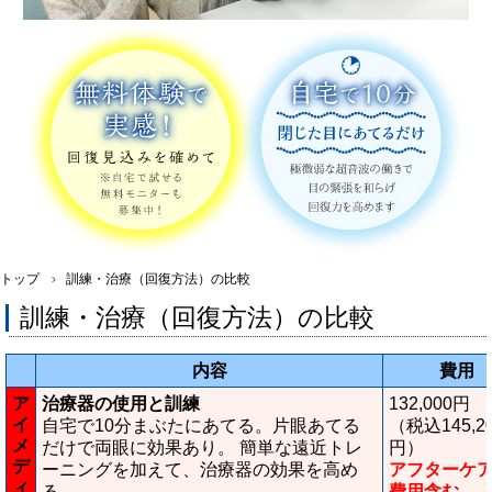
トップ
訓練・治療（回復方法）の比較
訓練・治療（回復方法）の比較
内容
費用
ア
治療器の使用と訓練
132,000円
イ
自宅で10分まぶたにあてる。片眼あてる
（税込145,2
メ
だけで両眼に効果あり。 簡単な遠近トレ
円）
デ
ーニングを加えて、治療器の効果を高め
アフターケ
ィ
る。
費用含む