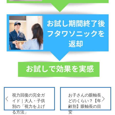
視力回復の完全ガ
お子さんの眼軸長
イド｜大人・子供
どのくらい？【年
別の「視力を上げ
齢別】眼軸長の目
る方法」
安