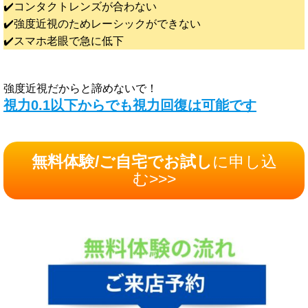
✔️コンタクトレンズが合わない
✔️強度近視のためレーシックができない
✔️スマホ老眼で急に低下
強度近視だからと諦めないで！
視力0.1以下からでも視力回復は可能です
無料体験/ご自宅でお試し
に申し込
む>>>