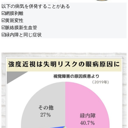
以下の病気を併発することがある
☑️網膜剥離
☑️黄斑変性
☑️脈絡膜新生血管
☑️緑内障と同じ症状