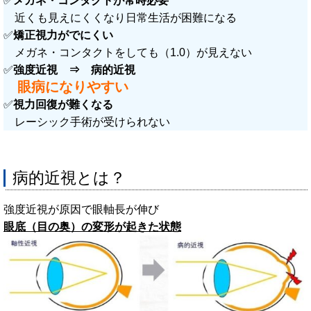
✅️
メガネ・コンタクトが常時必要
近くも見えにくくなり日常生活が困難になる
✅️
矯正視力がでにくい
メガネ・コンタクトをしても（1.0）が見えない
✅️
強度近視 ⇒ 病的近視
眼病になりやすい
✅️
視力回復が難くなる
レーシック手術が受けられない
病的近視とは？
強度近視が原因で眼軸長が伸び
眼底（目の奥）の変形が起きた状態