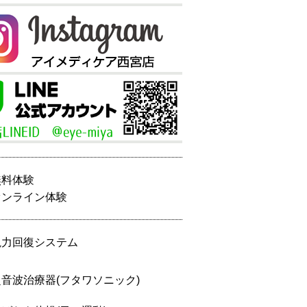
無料体験
オンライン体験
視力回復システム
超音波治療器(フタワソニック)