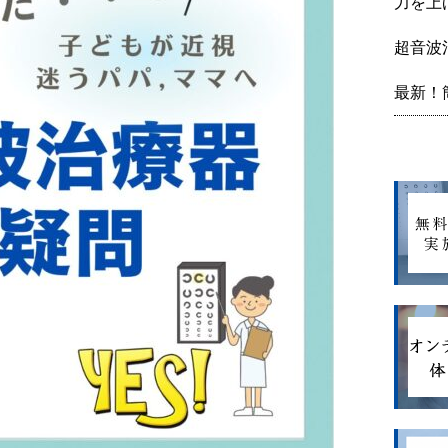
力を上
超音波
最新！