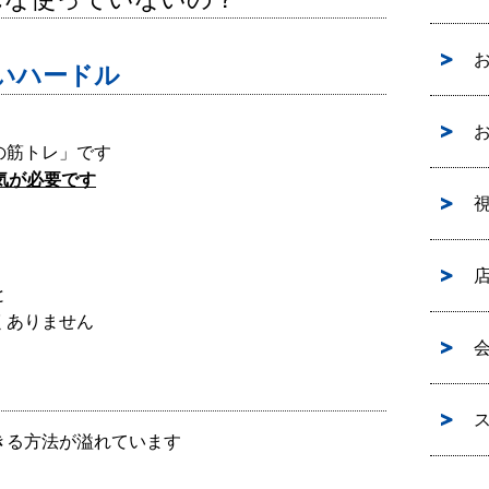
いハードル
の筋トレ」です
気が必要です
視
と
くありません
きる方法が溢れています