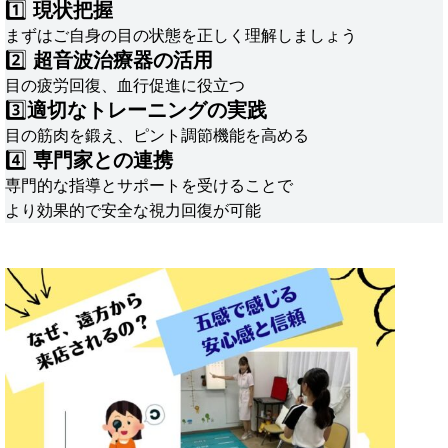
1️⃣
現状把握
まずはご自身の目の状態を正しく理解しましょう
2️⃣
超音波治療器の活用
目の疲労回復、血行促進に役立つ
3️⃣
適切なトレーニングの実践
目の筋肉を鍛え、ピント調節機能を高める
4️⃣
専門家との連携
専門的な指導とサポートを受けることで
より効果的で安全な視力回復が可能