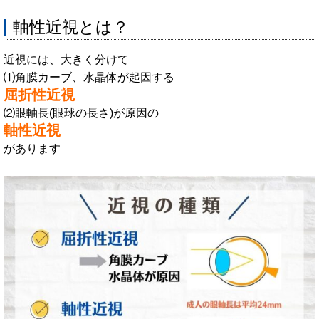
軸性近視とは？
近視には、大きく分けて
⑴角膜カーブ、水晶体が起因する
屈折性近視
⑵眼軸長(眼球の長さ)が原因の
軸性近視
があります