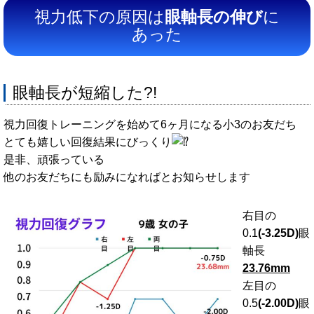
視力低下の原因は
眼軸長の伸び
に
あった
眼軸長が短縮した?!
視力回復トレーニングを始めて6ヶ月になる小3のお友だち
とても嬉しい回復結果にびっくり
是非、頑張っている
他のお友だちにも励みになればとお知らせします
右目の
0.1
(-3.25D)
眼
軸長
23.76mm
左目の
0.5
(-2.00D)
眼