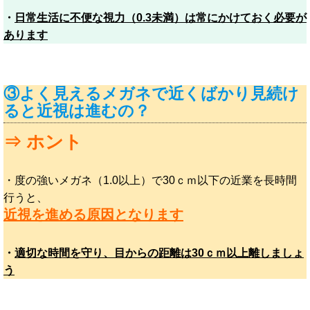
・
日常生活に不便な視力（0.3未満）は常にかけておく必要が
あります
③よく見えるメガネで近くばかり見続け
ると近視は進むの？
⇒ ホント
・度の強いメガネ（1.0以上）で30ｃｍ以下の近業を長時間
行うと、
近視を進める原因となります
・
適切な時間を守り、目からの距離は30ｃｍ以上離しましょ
う