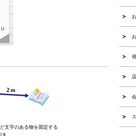
視
など文字のある物を固定する
づき