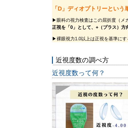
「D」ディオプトリーという
▶眼科の視力検査はこの屈折度（メ
正視を「0」として、+（プラス）方
▶裸眼視力1.0以上は正視を基準にす
近視度数の調べ方
近視度数って何？