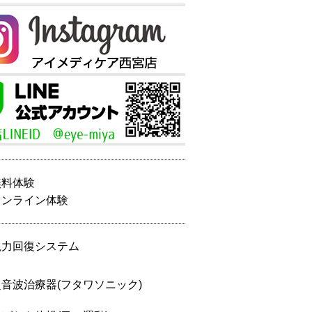
無料体験
オンライン体験
視力回復システム
超音波治療器(フタワソニック)