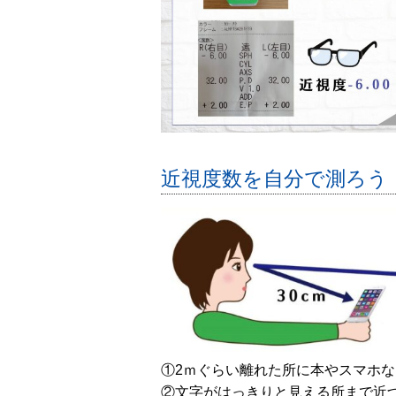
近視度数を自分で測ろう
①2ｍぐらい離れた所に本やスマホ
②文字がはっきりと見える所まで近