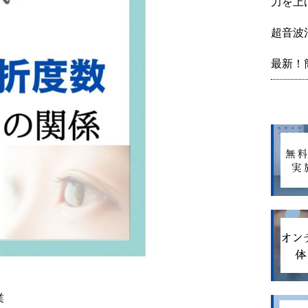
力を上
超音波
最新！
業