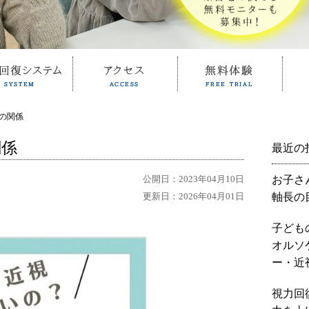
の関係
関係
最近の
公開日：2023年04月10日
お子さ
更新日：2026年04月01日
軸長の
子ども
オルソ
ー・近
視力回