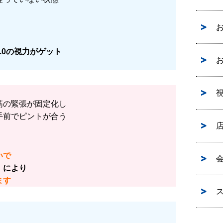
.0の視力がゲット
視
筋の緊張が固定化し
手前でピントが合う
いで
）により
ます