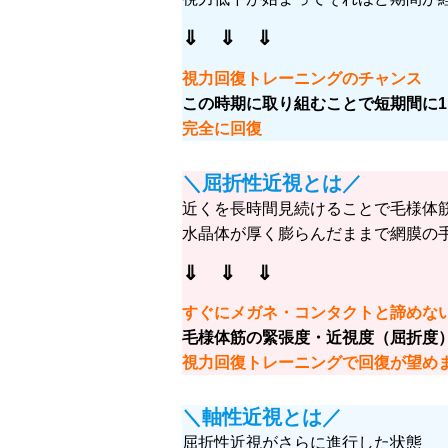
⇓ ⇓ ⇓
視力回復トレーニングのチャンス
この時期に取り組むことで短期間に1
完全に回復
＼屈折性近視とは／
近くを長時間見続けることで毛様体
水晶体が厚く膨らんだままで網膜の
⇓ ⇓ ⇓
すぐにメガネ・コンタクトと諦めな
毛様体筋の緊張度・近視度（屈折度
視力回復トレーニングで回復が望め
＼軸性近視とは／
屈折性近視がさらに進行した状態