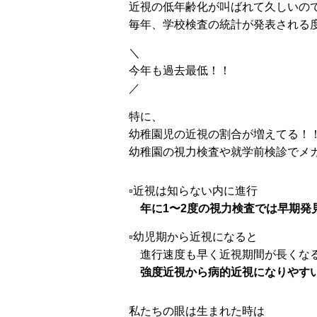
近視の低年齢化が叫ばれて久しいの
毎年、学校検査の統計が発表される
＼
今年も過去最低！！
／
特に、
幼稚園児の近視の割合が増えてる！
幼稚園の視力検査や就学前検診でメ
▫️近視は知らない内に進行
年に1〜2度の視力検査では早期発
▫️幼児期から近視になると
進行速度も早く近視期間が長くな
強度近視から病的近視になりやす
私たちの眼は生まれた時は