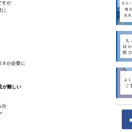
ですが
度に
！
ガネが必要に
見が難しい
る分
い