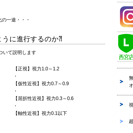
化の一途・・・
ように進行するのか⁈
ついて説明します
【正視】視力1.0～1.2
・
【仮性近視】視力0.7～0.9
・
【屈折性近視】視力0.3～0.6
・
【軸性近視】視力0.1以下