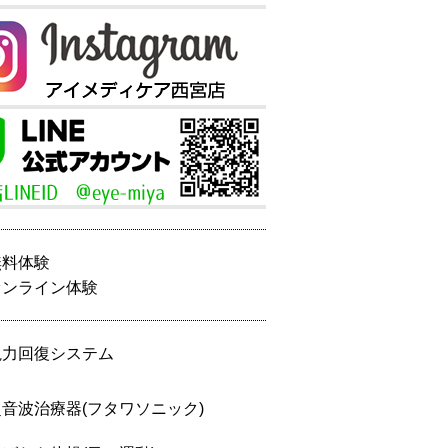
無料体験
オンライン体験
視力回復システム
超音波治療器(フタワソニック)