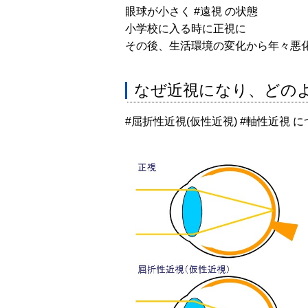
眼球が小さく
#遠視
の状態
小学校に入る時に正視に
その後、生活環境の変化から年々悪
なぜ近視になり、どの
#屈折性近視
(仮性近視)
#軸性近視
に