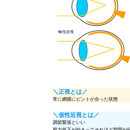
＼正視とは／
常に網膜にピントが合った状態
＼仮性近視とは／
調節緊張といい
視力低下が始まってそれほど期間が