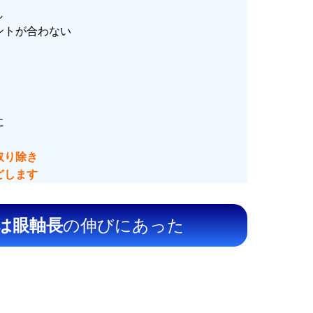
し
ントが合わない
に
取り除き
どします
は眼軸長
の伸びにあった