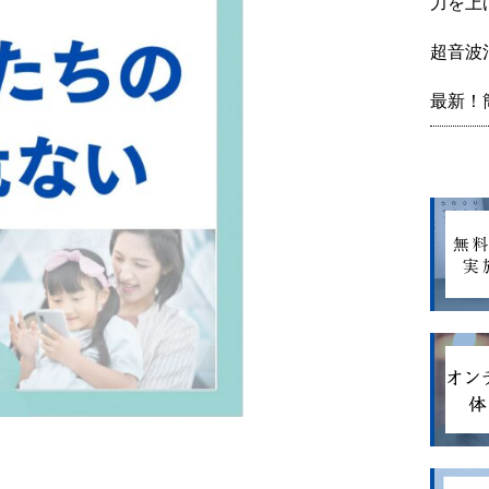
力を上
超音波
最新！