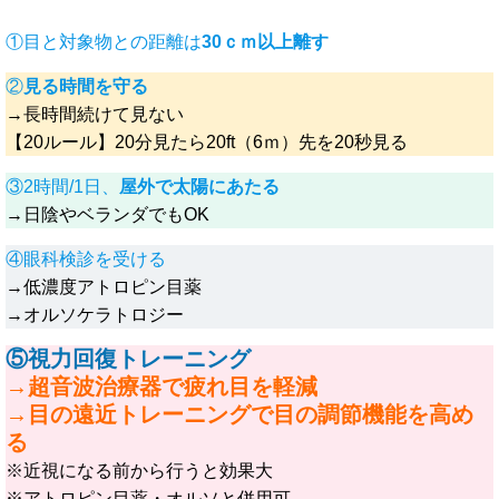
①目と対象物との距離は
30ｃｍ以上離す
②
見る時間を守る
→長時間続けて見ない
【20ルール】20分見たら20ft（6ｍ）先を20秒見る
③2時間/1日、
屋外で太陽にあたる
→日陰やベランダでもOK
④眼科検診を受ける
→低濃度アトロピン目薬
→オルソケラトロジー
⑤視力回復トレーニング
→
超音波治療器で疲れ目を軽減
→目の遠近トレーニングで目の調節機能を高め
る
※近視になる前から行うと効果大
※アトロピン目薬・オルソと併用可