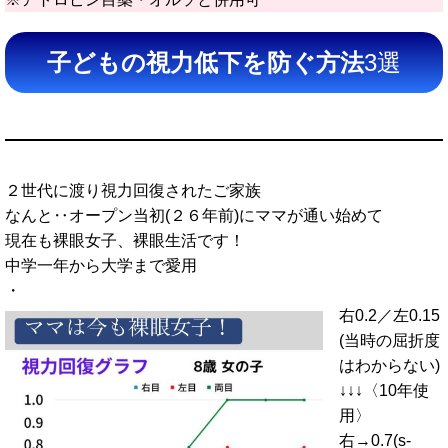
子どもの視力低下を防ぐ方法
3選
２世代に渡り視力回復されたご家族
なんと‥オープン当初(２６年前)にママが通い始めて
現在も裸眼女子、裸眼生活です！
中学一年から大学まで愛用
・
右0.2／左0.15
(当時の屈折度
はわからない)
↓↓↓〈10年使
用〉
右→0.7(s-